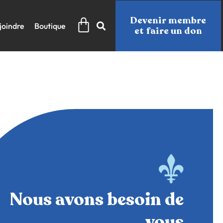
Panier
Devenir membre
joindre
Boutique
et faire un don
Nous avons besoin de
vous