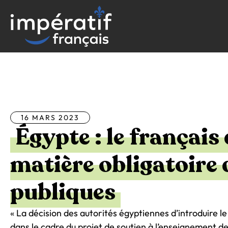
Aller
au
contenu
Tous les articles
16 MARS 2023
Égypte : le français
matière obligatoire 
publiques
« La décision des autorités égyptiennes d’introduire le
dans le cadre du projet de soutien à l’enseignement de