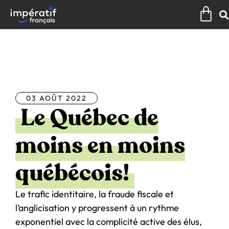
Aller
Pan
au
contenu
Tous les articles
03 AOÛT 2022
Le Québec de
moins en moins
québécois!
Le trafic identitaire, la fraude fiscale et
l’anglicisation y progressent à un rythme
exponentiel avec la complicité active des élus,