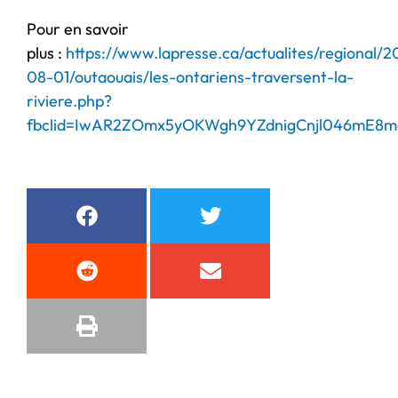
Pour en savoir
plus :
https://www.lapresse.ca/actualites/regional/2
08-01/outaouais/les-ontariens-traversent-la-
riviere.php?
fbclid=IwAR2ZOmx5yOKWgh9YZdnigCnjl046mE8