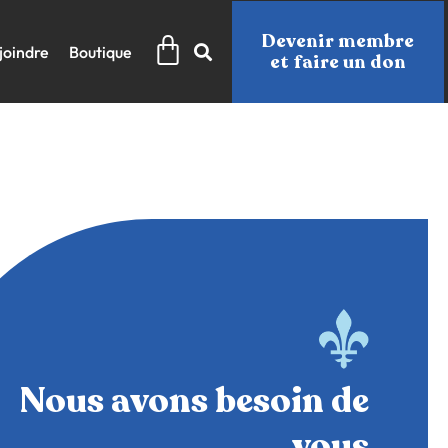
Panier
Devenir membre
joindre
Boutique
et faire un don
Nous avons besoin de
vous