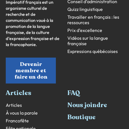
Conseil d’administration
Impératif français est un
organisme culturel de
Quizz linguistique
recherche et de
Travailler en français : les
communication voué à la
ressources
promotion de la langue
Prix d’excellence
française, de la culture
Vidéos sur la langue
d’expression française et de
française
la francophonie.
Expressions québécoises
Devenir
membre et
faire un don
Articles
FAQ
Nous joindre
Articles
À vous la parole
Boutique
Francofête
Fête nationale