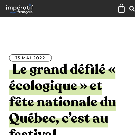
Aller
Pan
au
contenu
Tous les articles
13 MAI 2022
Le grand défilé «
écologique » et
fête nationale du
Québec, c’est au
festival