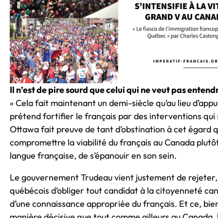
Il n’est de pire sourd que celui qui ne veut pas entendr
« Cela fait maintenant un demi-siècle qu’au lieu d’ap
prétend fortifier le français par des interventions qui 
Ottawa fait preuve de tant d’obstination à cet égard q
compromettre la viabilité du français au Canada plutô
langue française, de s’épanouir en son sein.
Le gouvernement Trudeau vient justement de rejeter, p
québécois d’obliger tout candidat à la citoyenneté ca
d’une connaissance appropriée du français. Et ce, bi
manière décisive que tout comme ailleurs au Canada, l’