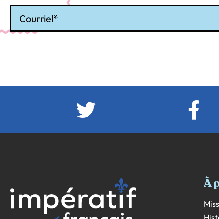
Courriel
À 
Miss
Hist