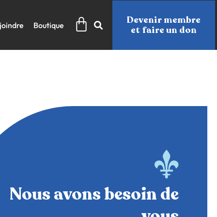
Panier
Devenir membre
joindre
Boutique
et faire un don
Nous avons besoin de
vous