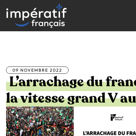
Aller
au
contenu
Tous les articles
09 NOVEMBRE 2022
L’arrachage du franç
la vitesse grand V a