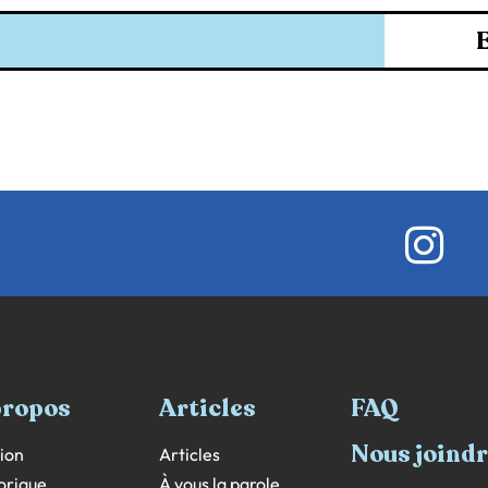
propos
Articles
FAQ
Nous joind
ion
Articles
orique
À vous la parole