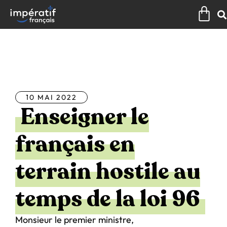
Aller
Pan
au
contenu
Tous les articles
10 MAI 2022
Enseigner le
français en
terrain hostile au
temps de la loi 96
Monsieur le premier ministre,