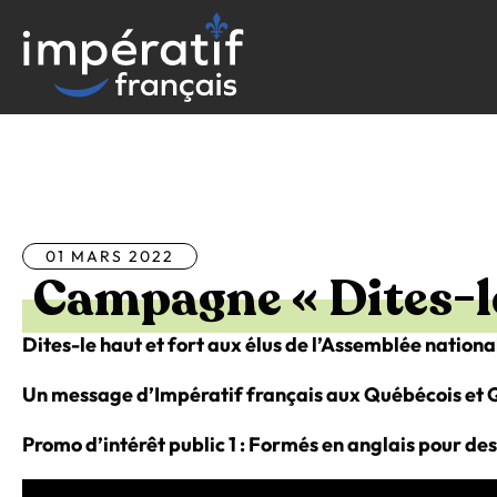
Aller
au
contenu
Tous les articles
01 MARS 2022
Campagne « Dites-le
Dites-le haut et fort aux élus de l’Assemblée nationa
Un message d’Impératif français aux Québécois et Q
Promo d’intérêt public 1 : Formés en anglais pour des