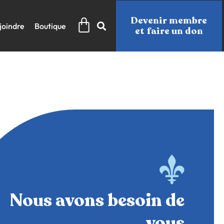
Panier
Devenir membre
joindre
Boutique
et faire un don
Nous avons besoin de
vous