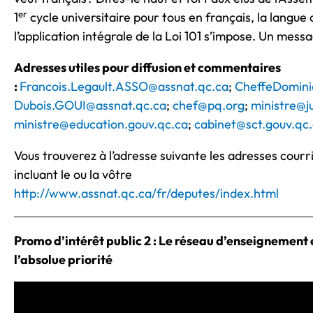
er
1
cycle universitaire pour tous en français, la langu
l’application intégrale de la Loi 101 s’impose. Un messa
Adresses utiles pour diffusion et commentaires
:
Francois.Legault.ASSO@assnat.qc.ca
;
CheffeDomini
Dubois.GOUI@assnat.qc.ca
;
chef@pq.org
;
ministre@j
ministre@education.gouv.qc.ca
;
cabinet@sct.gouv.qc
Vous trouverez à l’adresse suivante les adresses courri
incluant le ou la vôtre
http://www.assnat.qc.ca/fr/deputes/index.html
Promo d’intérêt public 2 : Le réseau d’enseignement 
l’absolue priorité