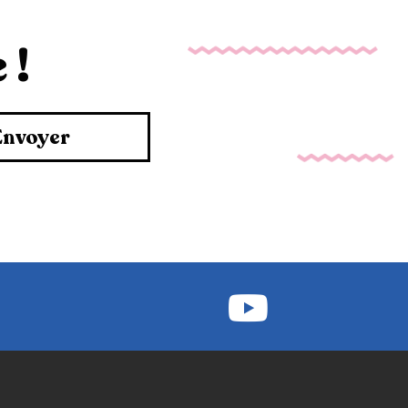
 !
Envoyer