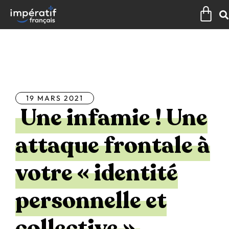
Aller
Pan
au
contenu
Tous les articles
19 MARS 2021
Une infamie ! Une
attaque frontale à
votre « identité
personnelle et
collective »