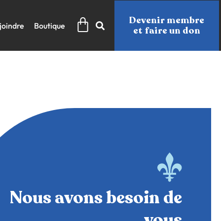
Panier
Devenir membre
joindre
Boutique
et faire un don
Nous avons besoin de
vous