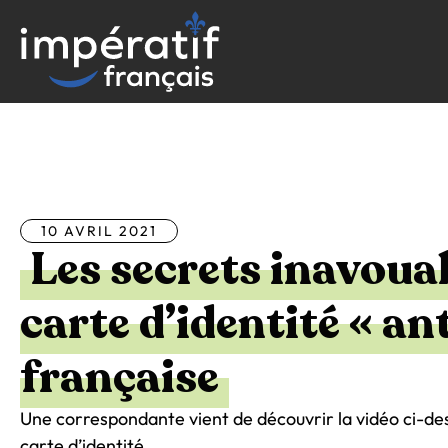
Aller
au
contenu
Tous les articles
10 AVRIL 2021
Les secrets inavouab
carte d’identité « an
française
Une correspondante vient de découvrir la vidéo ci-dess
carte d’identité.