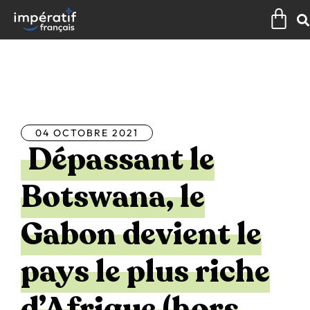
Aller
Pan
au
contenu
Tous les articles
04 OCTOBRE 2021
Dépassant le
Botswana, le
Gabon devient le
pays le plus riche
d’Afrique (hors