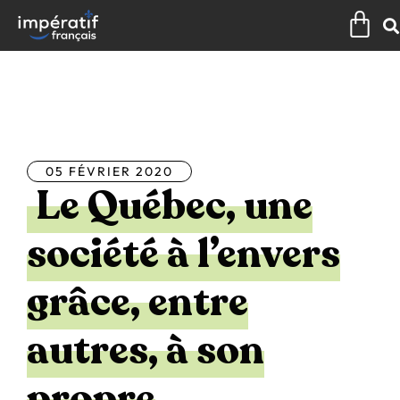
Aller
Pan
au
contenu
Tous les articles
05 FÉVRIER 2020
Le Québec, une
société à l’envers
grâce, entre
autres, à son
propre