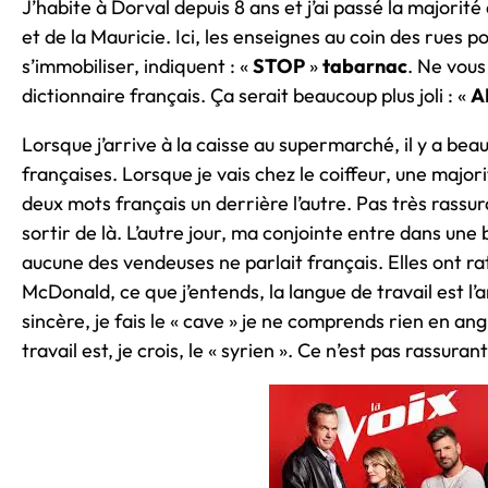
J’habite à Dorval depuis 8 ans et j’ai passé la majori
et de la Mauricie. Ici, les enseignes au coin des rues p
s’immobiliser, indiquent : «
STOP
»
tabarnac
. Ne vous
dictionnaire français. Ça serait beaucoup plus joli : «
A
Lorsque j’arrive à la caisse au supermarché, il y a be
françaises. Lorsque je vais chez le coiffeur, une majori
deux mots français un derrière l’autre. Pas très rassur
sortir de là. L’autre jour, ma conjointe entre dans un
aucune des vendeuses ne parlait français. Elles ont ra
McDonald, ce que j’entends, la langue de travail est l’
sincère, je fais le « cave » je ne comprends rien en angl
travail est, je crois, le « syrien ». Ce n’est pas rassura