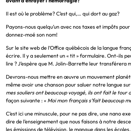
avant d’enrayer l’hémorragie?
Il est où le problème? C’est qui,… qui dort au gaz?
Payons-nous quelqu’un avec nos taxes et impôts pour s
donnez-moé son nom!
Sur le site web de l’Office québécois de la langue franç
écrire. Il y a seulement un « tit » formulaire. Ont-ils p
lire ? J’espère que M. Jolin-Barrette leur transférera 
Devrons-nous mettre en œuvre un mouvement planétai
même avoir une chanson pour saluer notre langue sur 
mes souliers ont beaucoup voyagé, ils ont fait le tour d
façon suivante : «
Moi mon français s’fait beaucoup mag
C’est ici une minuscule, pour ne pas dire, une nano exe
dire de l’enseignement que nous faisons à notre descen
les émissions de télévision, le manque dans les écoles. 