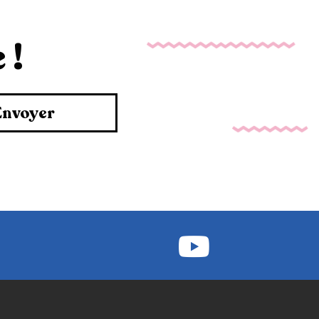
 !
Envoyer