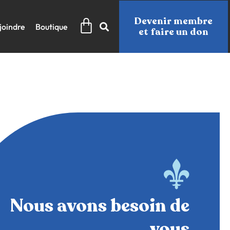
Panier
Devenir membre
joindre
Boutique
et faire un don
Nous avons besoin de
vous