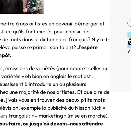
mettre à nos artistes en devenir d’émerger et
t-ce qu’ils font exprès pour choisir des
z de mots dans le dictionnaire français? N’y a-t-
elève puisse exprimer son talent?
J’espère
9
mpôt.
, émissions de variétés {pour ceux et celles qui
variétés » eh bien en anglais le mot est :
 réussissent à introduire un ou plusieurs
ez une majorité de nos artistes. Et que dire de
, j’vais vous en trouver des beaux p’tits mots
élévision, exemple la publicité du Nissan Kick =
ours français : « « marketing » (mise en marché),
us faire, ou jusqu’où devons-nous attendre