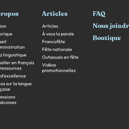
propos
Articles
FAQ
Nous joind
ion
Articles
orique
À vous la parole
Boutique
eil
Francofête
ministration
Fête nationale
z linguistique
Outaouais en fête
ailler en français
Vidéos
s ressources
promotionnelles
 d’excellence
os sur la langue
çaise
essions
bécoises