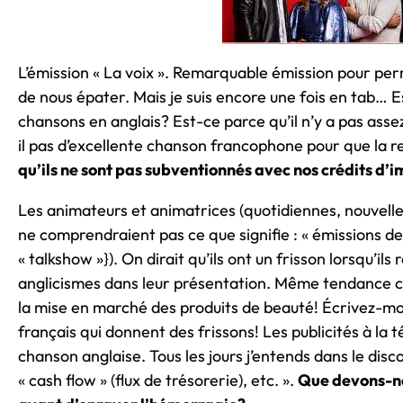
L’émission « La voix ». Remarquable émission pour per
de nous épater. Mais je suis encore une fois en tab… Es
chansons en anglais? Est-ce parce qu’il n’y a pas asse
il pas d’excellente chanson francophone pour que la r
qu’ils ne sont pas subventionnés avec nos crédits d’i
Les animateurs et animatrices (quotidiennes, nouvelles
ne comprendraient pas ce que signifie : « émissions de 
« talkshow »}). On dirait qu’ils ont un frisson lorsqu’ils
anglicismes dans leur présentation. Même tendance ch
la mise en marché des produits de beauté! Écrivez-moé
français qui donnent des frissons! Les publicités à la t
chanson anglaise. Tous les jours j’entends dans le disc
« cash flow » (flux de trésorerie), etc. ».
Que devons-no