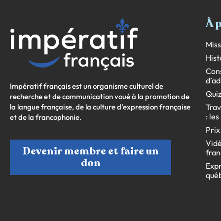
À 
Miss
Hist
Cons
d’ad
Impératif français est un organisme culturel de
Quiz
recherche et de communication voué à la promotion de
la langue française, de la culture d’expression française
Trav
: le
et de la francophonie.
Prix
Vidé
Devenir membre et faire un
fran
don
Expr
qué