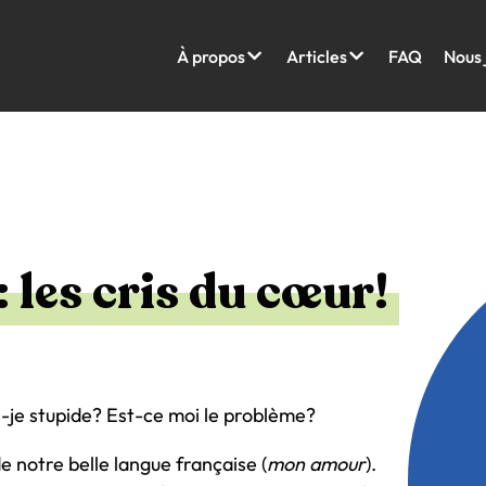
À propos
Articles
FAQ
Nous 
 les cris du cœur!
.
s-je stupide? Est-ce moi le problème?
de notre belle langue française (
mon amour
).