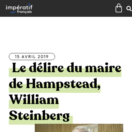
Aller
Pan
au
contenu
Tous les articles
15 AVRIL 2019
Le délire du maire
de Hampstead,
William
Steinberg