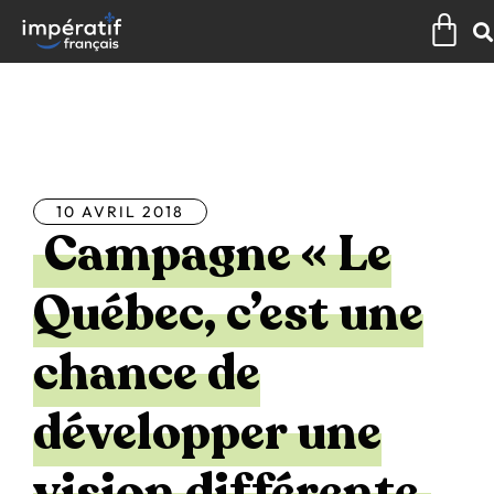
Aller
Pan
au
contenu
Tous les articles
10 AVRIL 2018
Campagne « Le
Québec, c’est une
chance de
développer une
vision différente,