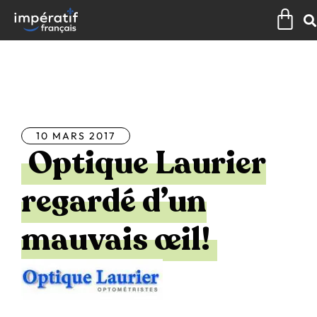
Aller
Pan
au
contenu
Tous les articles
10 MARS 2017
Optique Laurier
regardé d’un
mauvais œil!