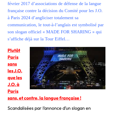
février 2017 d’associations de défense de la langue
française contre la décision du Comité pour les J.O.
à Paris 2024 d’angliciser totalement sa
communication, le tout-à-l’anglais est symbolisé par
son slogan officiel « MADE FOR SHARING » qui
s’affiche déjà sur la Tour Eiffel…
P
lutôt
Paris
sans
les J.O.
que les
J.O. à
Paris
sans, et contre, la langue française !
Scandalisées par l’annonce d’un slogan en