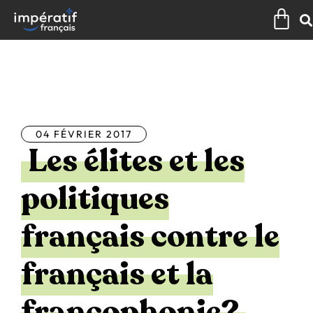
Aller
Pan
au
contenu
Tous les articles
04 FÉVRIER 2017
Les élites et les
politiques
français contre le
français et la
francophonie?