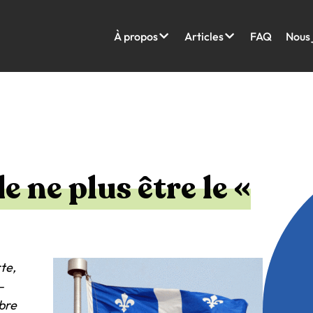
À propos
Articles
FAQ
Nous 
e ne plus être le «
te,
–
bre