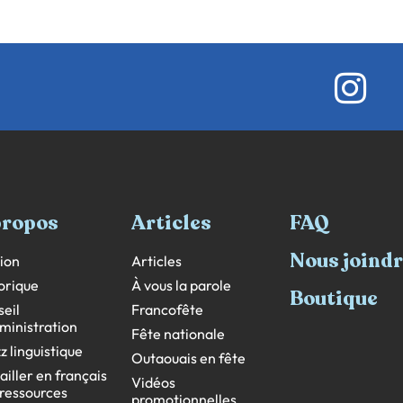
propos
Articles
FAQ
Nous joind
ion
Articles
orique
À vous la parole
Boutique
eil
Francofête
ministration
Fête nationale
z linguistique
Outaouais en fête
ailler en français
Vidéos
s ressources
promotionnelles