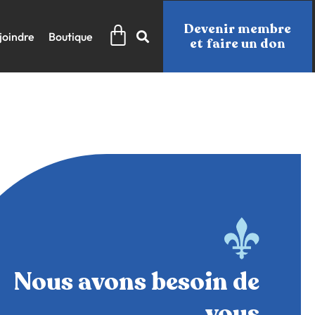
Panier
Devenir membre
joindre
Boutique
et faire un don
Nous avons besoin de
vous