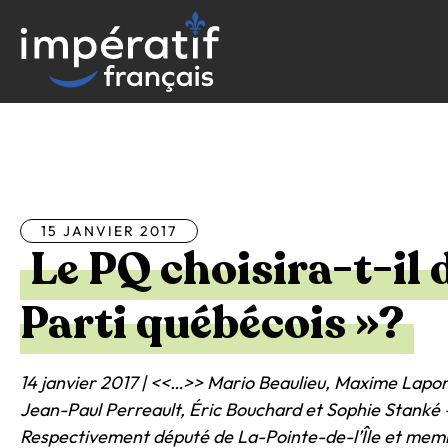
Aller
au
contenu
Tous les articles
15 JANVIER 2017
Le PQ choisira-t-il d
Parti québécois »?
14 janvier 2017 | <<…>> Mario Beaulieu, Maxime Lapor
Jean-Paul Perreault, Éric Bouchard et Sophie Stanké 
Respectivement député de La-Pointe-de-l’Île et mem