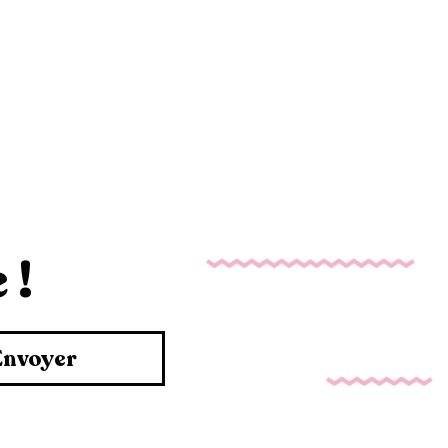
 !
Envoyer