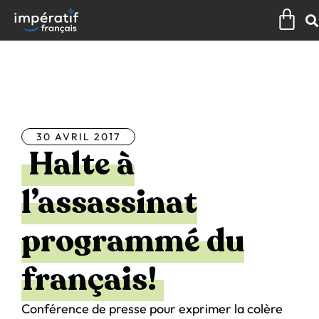
Aller
Pan
au
contenu
Tous les articles
30 AVRIL 2017
Halte à
l’assassinat
programmé du
français!
Conférence de presse pour exprimer la colère