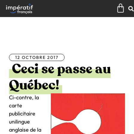
Aller
Pan
au
contenu
Tous les articles
12 OCTOBRE 2017
Ceci se passe au
Québec!
Ci-contre, la
carte
publicitaire
unilingue
anglaise de la