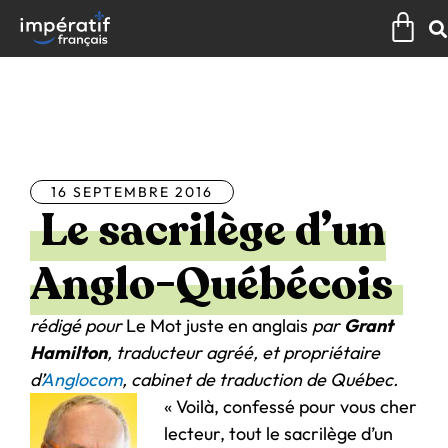
Aller
Pan
au
contenu
Tous les articles
16 SEPTEMBRE 2016
Le sacrilège d’un
Anglo-Québécois
rédigé pour
Le Mot juste en anglais
par
Grant
Hamilton
, traducteur agréé, et propriétaire
d’
Anglocom
, cabinet de traduction de Québec.
« Voilà, confessé pour vous cher
lecteur, tout le sacrilège d’un