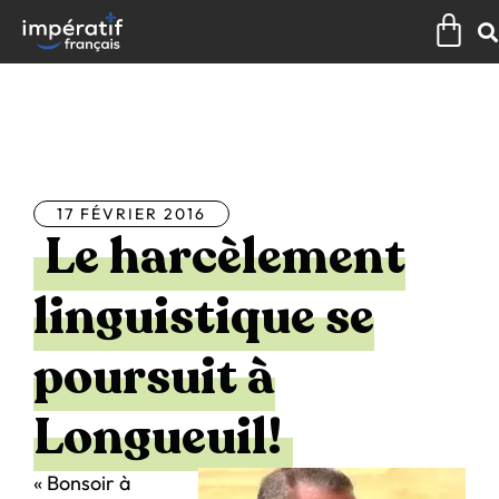
Aller
Pan
au
contenu
Tous les articles
17 FÉVRIER 2016
Le harcèlement
linguistique se
poursuit à
Longueuil!
« Bonsoir à