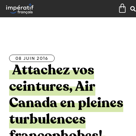
Aller
Pan
au
contenu
Tous les articles
08 JUIN 2016
Attachez vos
ceintures, Air
Canada en pleines
turbulences
francophobes!