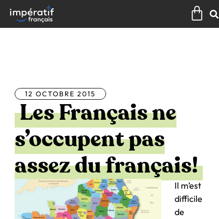
Aller
Pan
au
contenu
Tous les articles
12 OCTOBRE 2015
Les Français ne
s’occupent pas
assez du français!
Il m’est
difficile
de