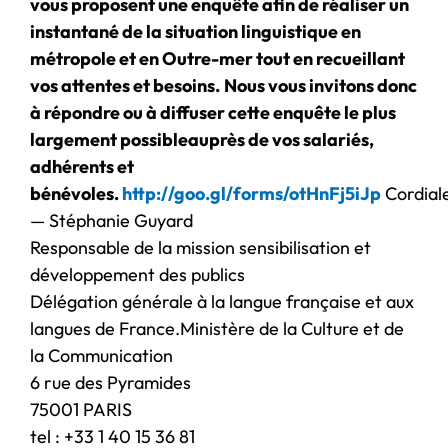
vous
proposent une enquête afin de réaliser un
instantané de la situation
linguistique en
métropole et en Outre-mer tout en recueillant
vos attentes
et besoins.
Nous vous invitons donc
à répondre ou à diffuser cette enquête le plus
largement possible
auprès de vos salariés,
adhérents et
bénévoles.
http://goo.gl/forms/otHnFj5iJp
Cordial
— Stéphanie Guyard
Responsable de la mission sensibilisation et
développement des publics
Délégation générale à la langue française et aux
langues de France.Ministère de la Culture et de
la Communication
6 rue des Pyramides
75001 PARIS
tel : +33 1 40 15 36 81