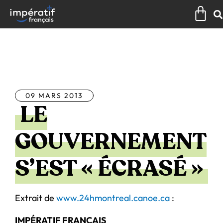
Aller
Pan
au
contenu
Tous les articles
09 MARS 2013
LE
GOUVERNEMENT
S’EST « ÉCRASÉ »
Extrait de
www.24hmontreal.canoe.ca
:
IMPÉRATIF FRANÇAIS