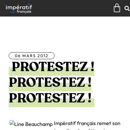
Aller
Pan
au
contenu
Tous les articles
06 MARS 2012
PROTESTEZ !
PROTESTEZ !
PROTESTEZ !
Impératif français remet son