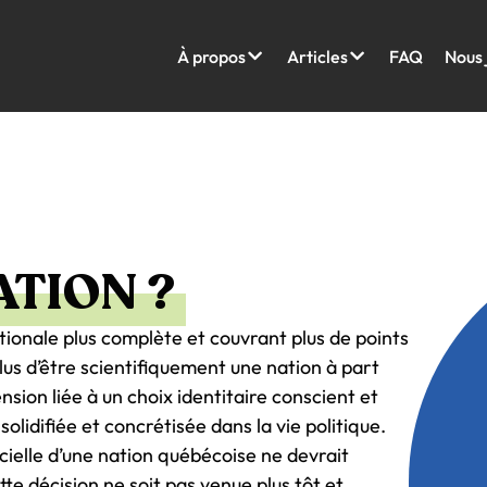
À propos
Articles
FAQ
Nous 
ATION ?
tionale plus complète et couvrant plus de points
plus d’être scientifiquement une nation à part
ion liée à un choix identitaire conscient et
olidifiée et concrétisée dans la vie politique.
cielle d’une nation québécoise ne devrait
te décision ne soit pas venue plus tôt et