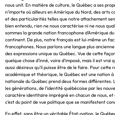
nous unit. En matière de culture, le Québec a ses propr
n’importe où ailleurs en Amérique du Nord, des arts c
et des particularités telles que notre attachement sen
bien entendu, rien ne nous caractérise ni ne nous quali
sommes la grande nation francophone d’Amérique du No
continent. De plus, notre français est lui-même un fac
francophones. Nous parlons une langue plus ancienne a
des expressions unique au Québec. Vue de cette faço
quelque chose d’inné, voire d’imposé, mais il est vrai 
aussi désireux qu’il puisse être de le faire. Pour cette 
académique et théorique, le Québec est une nation à p
nationale du Québec prend deux formes différentes. L’u
les générations, de l’identité québécoise par les nouve
caractère identitaire imprégné en chacun de nous, et c
c’est du point de vue politique que se manifestent co
En effet, sans être un véritable État-nation, le Québ