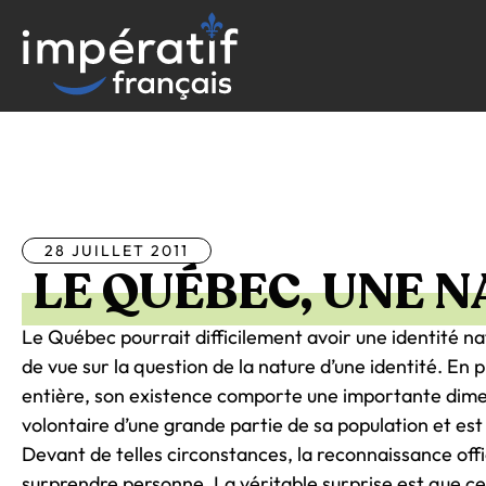
Aller
au
contenu
Tous les articles
28 JUILLET 2011
LE QUÉBEC, UNE N
Le Québec pourrait difficilement avoir une identité na
de vue sur la question de la nature d’une identité. En 
entière, son existence comporte une importante dimens
volontaire d’une grande partie de sa population et est s
Devant de telles circonstances, la reconnaissance offi
surprendre personne. La véritable surprise est que cet