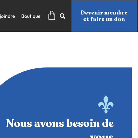
Panier
Devenir membre
joindre
Boutique
et faire un don
Nous avons besoin de
vous