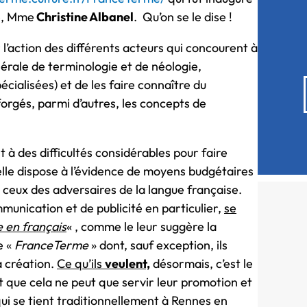
ue, Mme
Christine Albanel
. Qu’on se le dise !
action des différents acteurs qui concourent à
nérale de terminologie et de néologie,
cialisées) et de les faire connaître du
forgés, parmi d’autres, les concepts de
à des difficultés considérables pour faire
’elle dispose à l’évidence de moyens budgétaires
ceux des adversaires de la langue française.
mmunication et de publicité en particulier,
se
e en français
« , comme le leur suggère la
e «
FranceTerme
» dont, sauf exception, ils
a création.
Ce qu’ils
veulent,
désormais, c’est le
ent que cela ne peut que servir leur promotion et
ui se tient traditionnellement à Rennes en