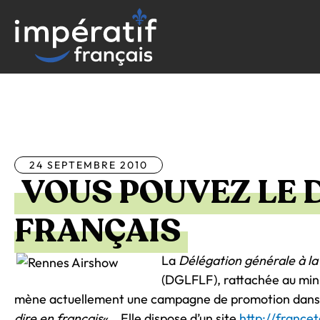
Aller
au
contenu
Tous les articles
24 SEPTEMBRE 2010
VOUS POUVEZ LE 
FRANÇAIS
La
Délégation générale à la
(DGLFLF), rattachée au mini
mène actuellement une campagne de promotion dans 
dire en français
« . Elle dispose d’un site
http://france