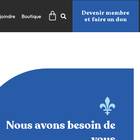
Panier
Devenir membre
joindre
Boutique
et faire un don
Nous avons besoin de
vous