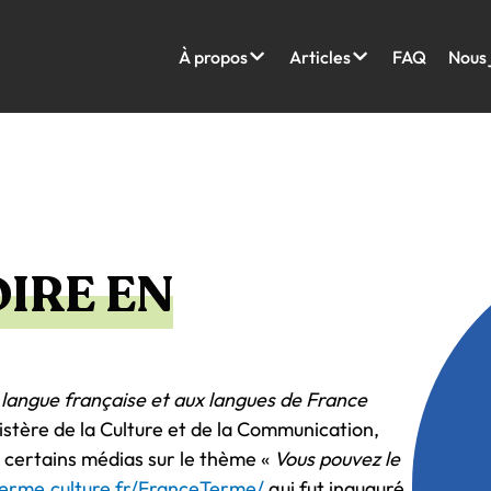
À propos
Articles
FAQ
Nous 
DIRE EN
 langue française et aux langues de France
stère de la Culture et de la Communication,
certains médias sur le thème «
Vous pouvez le
terme.culture.fr/FranceTerme/
qui fut inauguré