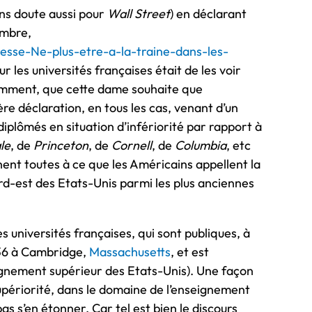
ans doute aussi pour
Wall Street
) en déclarant
embre,
resse-Ne-plus-etre-a-la-traine-dans-les-
r les universités françaises était de les voir
amment, que cette dame souhaite que
re déclaration, en tous les cas, venant d’un
diplômés en situation d’infériorité par rapport à
le
, de
Princeton
, de
Cornell
, de
Columbia
, etc
nnent toutes à ce que les Américains appellent la
rd-est des Etats-Unis parmi les plus anciennes
niversités françaises, qui sont publiques, à
636 à Cambridge,
Massachusetts
, et est
ignement supérieur des Etats-Unis). Une façon
upériorité, dans le domaine de l’enseignement
pas s’en étonner. Car tel est bien le discours