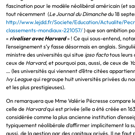
fascination pour le modèle néolibéral américain (et s
tout récemment (
Le Journal du Dimanche
du 18 sept
http://www.lejdd.fr/Societe/Education/Actualite/Pec
classements-mondiaux-221057/
) que son ambition pou
«
rivaliser avec Harvard
» ! Ce qui sous-entend, not
l’enseignement s’y fasse désormais en anglais. Singuliè
ministre des universités qui situe
ipso facto
tous leurs 
ceux de
Harvard
, et pourquoi pas, aussi, de ceux de
Ya
… (les universités qui viennent d’être citées appartie
Ivy League
qui regroupe huit universités privées du no
et les plus prestigieuses).
On remarquera que Mme Valérie Pécresse compare les u
celle de
Harvard
qui est privée (elle a été créée en 1
considérée comme la plus ancienne institution d’ense
typiquement néolibérale d’affirmer implicitement la s
aussi, de la gestion par des capitaux privés. Il ne faut 