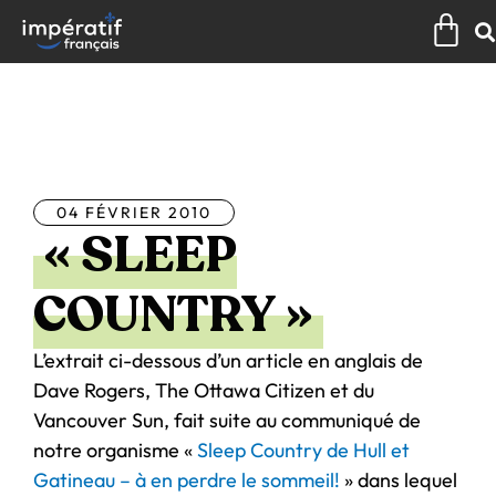
Aller
Pan
au
contenu
Tous les articles
04 FÉVRIER 2010
« SLEEP
COUNTRY »
L’extrait ci-dessous d’un article en anglais de
Dave Rogers, The Ottawa Citizen et du
Vancouver Sun, fait suite au communiqué de
notre organisme «
Sleep Country de Hull et
Gatineau – à en perdre le sommeil!
» dans lequel