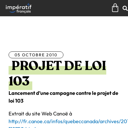
Aller
Pan
au
contenu
Tous les articles
05 OCTOBRE 2010
PROJET DE LOI
103
Lancement d’une campagne contre le projet de
loi 103
Extrait du site Web Canoë à
http://fr.canoe.ca/infos/quebeccanada/archives/2