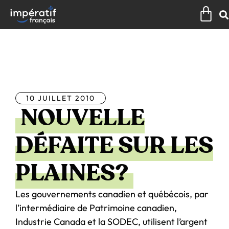
Aller
Pan
au
contenu
Tous les articles
10 JUILLET 2010
NOUVELLE
DÉFAITE SUR LES
PLAINES?
Les gouvernements canadien et québécois, par
l’intermédiaire de Patrimoine canadien,
Industrie Canada et la SODEC, utilisent l’argent