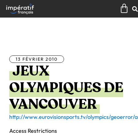
Aller
Pan
au
contenu
Tous les articles
13 FÉVRIER 2010
JEUX
OLYMPIQUES DE
VANCOUVER
http://www.eurovisionsports.tv/olympics/geoerror/a
Access Restrictions