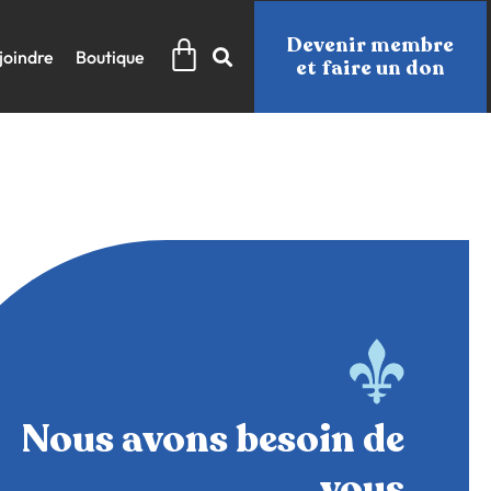
Panier
Devenir membre
joindre
Boutique
et faire un don
Nous avons besoin de
vous