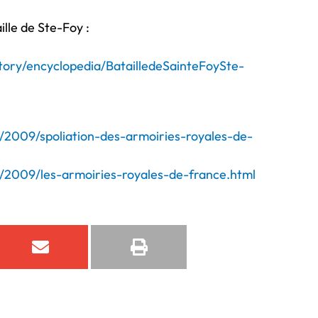
ille de Ste-Foy :
story/encyclopedia/BatailledeSainteFoySte-
s/2009/spoliation-des-armoiries-royales-de-
s/2009/les-armoiries-royales-de-france.html