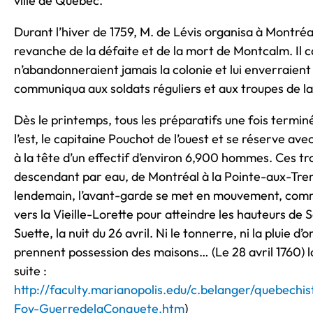
ville de Québec.
Durant l’hiver de 1759, M. de Lévis organisa à Montréa
revanche de la défaite et de la mort de Montcalm. Il car
n’abandonneraient jamais la colonie et lui enverraient
communiqua aux soldats réguliers et aux troupes de la 
Dès le printemps, tous les préparatifs une fois termin
l’est, le capitaine Pouchot de l’ouest et se réserve av
à la tête d’un effectif d’environ 6,900 hommes. Ces tro
descendant par eau, de Montréal à la Pointe-aux-Trembl
lendemain, l’avant-garde se met en mouvement, co
vers la Vieille-Lorette pour atteindre les hauteurs de 
Suette, la nuit du 26 avril. Ni le tonnerre, ni la pluie d
prennent possession des maisons… (Le 28 avril 1760) la
suite :
http://faculty.marianopolis.edu/c.belanger/quebechi
Foy-GuerredelaConquete.htm
)