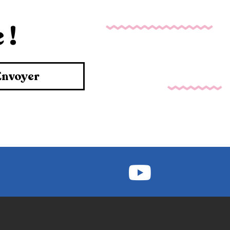
 !
Envoyer