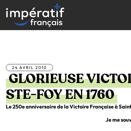
Aller
au
contenu
Tous les articles
24 AVRIL 2010
GLORIEUSE VICTO
STE-FOY EN 1760
Le 250e anniversaire de la Victoire Française à Saint
Je me sou