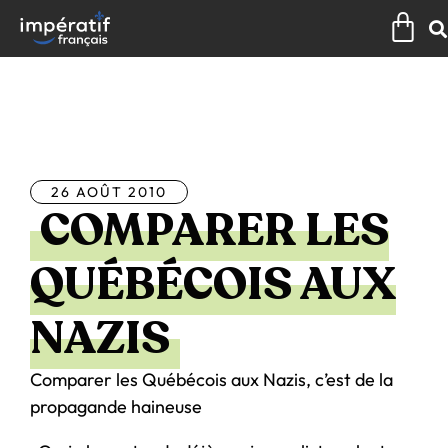
Aller
Pan
au
contenu
Tous les articles
26 AOÛT 2010
COMPARER LES
QUÉBÉCOIS AUX
NAZIS
Comparer les Québécois aux Nazis, c’est de la
propagande haineuse