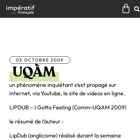
Aller
Pan
au
contenu
Tous les articles
05 OCTOBRE 2009
UQÀM
un phénomène inquiétant s’est propagé sur
internet, via Youtube, le site de videos en ligne.
LIPDUB – I Gotta Feeling (Comm-UQAM 2009)
le résumé de l’auteur :
LipDub (anglicisme) réalisé durant la semaine