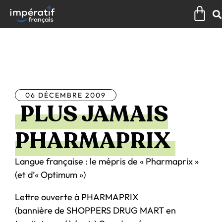
Aller
Pan
au
contenu
Tous les articles
06 DÉCEMBRE 2009
PLUS JAMAIS
PHARMAPRIX
Langue française : le mépris de « Pharmaprix »
(et d’« Optimum »)
Lettre ouverte à PHARMAPRIX
(bannière de SHOPPERS DRUG MART en