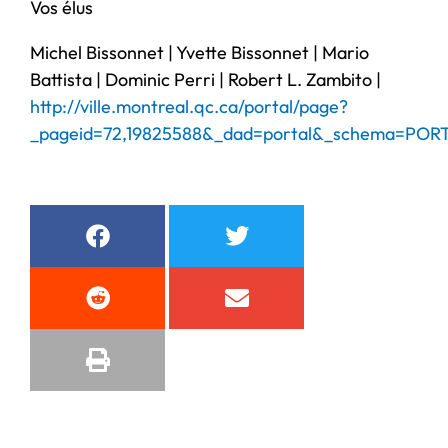
Vos élus
Michel Bissonnet | Yvette Bissonnet | Mario
Battista | Dominic Perri | Robert L. Zambito |
http://ville.montreal.qc.ca/portal/page?
_pageid=72,19825588&_dad=portal&_schema=POR