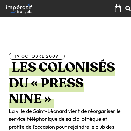
Aller
Pan
au
contenu
Tous les articles
19 OCTOBRE 2009
LES COLONISÉS
DU « PRESS
NINE »
La ville de Saint-Léonard vient de réorganiser le
service téléphonique de sa bibliothèque et
profite de l’occasion pour rejoindre le club des