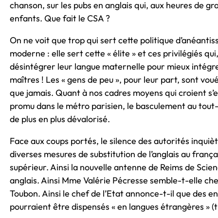
chanson, sur les pubs en anglais qui, aux heures de gra
enfants. Que fait le CSA ?
On ne voit que trop qui sert cette politique d’anéant
moderne : elle sert cette « élite » et ces privilégiés qu
désintégrer leur langue maternelle pour mieux intégrer
maîtres ! Les « gens de peu », pour leur part, sont voué
que jamais. Quant à nos cadres moyens qui croient s’en 
promu dans le métro parisien, le basculement au tout-a
de plus en plus dévalorisé.
Face aux coups portés, le silence des autorités inquiè
diverses mesures de substitution de l’anglais au frança
supérieur. Ainsi la nouvelle antenne de Reims de Scie
anglais. Ainsi Mme Valérie Pécresse semble-t-elle cher
Toubon. Ainsi le chef de l’Etat annonce-t-il que de
pourraient être dispensés « en langues étrangères » (tr