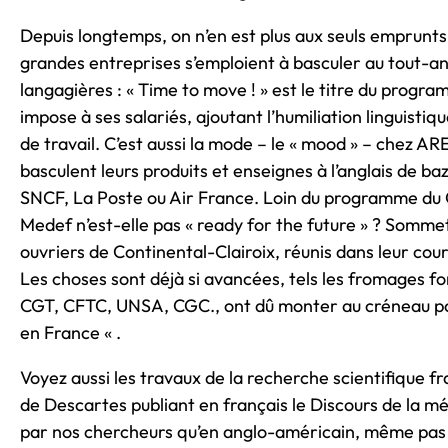
Depuis longtemps, on n’en est plus aux seuls emprunts
grandes entreprises s’emploient à basculer au tout-an
langagières : « Time to move ! » est le titre du pro
impose à ses salariés, ajoutant l’humiliation linguistiq
de travail. C’est aussi la mode – le « mood » – chez A
basculent leurs produits et enseignes à l’anglais de ba
SNCF, La Poste ou Air France. Loin du programme du Co
Medef n’est-elle pas « ready for the future » ? Sommet d
ouvriers de Continental-Clairoix, réunis dans leur cour 
Les choses sont déjà si avancées, tels les fromages f
CGT, CFTC, UNSA, CGC., ont dû monter au créneau pour
en France « .
Voyez aussi les travaux de la recherche scientifique fra
de Descartes publiant en français le Discours de la mé
par nos chercheurs qu’en anglo-américain, même pas to