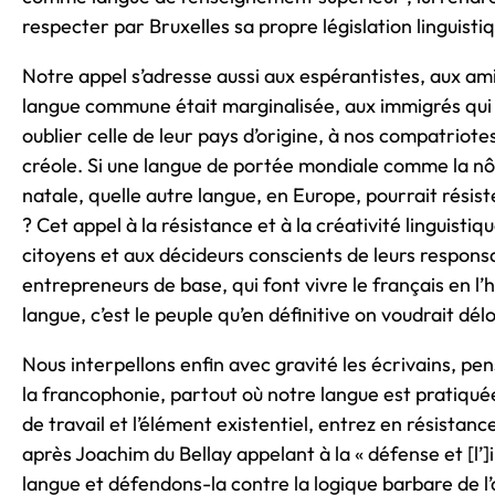
respecter par Bruxelles sa propre législation linguisti
Notre appel s’adresse aussi aux espérantistes, aux ami
langue commune était marginalisée, aux immigrés qui 
oublier celle de leur pays d’origine, à nos compatriot
créole. Si une langue de portée mondiale comme la nôtr
natale, quelle autre langue, en Europe, pourrait rési
? Cet appel à la résistance et à la créativité linguisti
citoyens et aux décideurs conscients de leurs responsab
entrepreneurs de base, qui font vivre le français en l’
langue, c’est le peuple qu’en définitive on voudrait dél
Nous interpellons enfin avec gravité les écrivains, pe
la francophonie, partout où notre langue est pratiquée 
de travail et l’élément existentiel, entrez en résistanc
après Joachim du Bellay appelant à la « défense et [l’]i
langue et défendons-la contre la logique barbare de l’