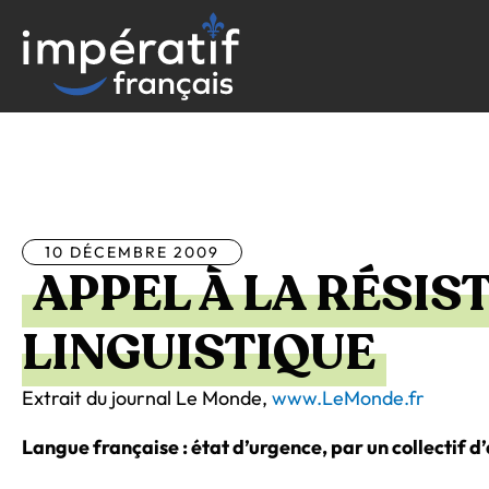
Aller
au
contenu
Tous les articles
10 DÉCEMBRE 2009
APPEL À LA RÉSIS
LINGUISTIQUE
Extrait du journal Le Monde,
www.LeMonde.fr
Langue française : état d’urgence, par un collectif d