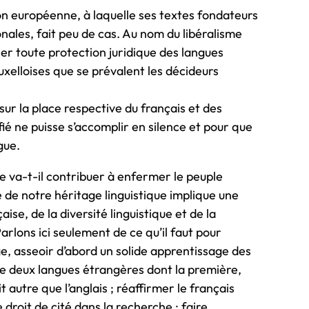
ion européenne, à laquelle ses textes fondateurs
nales, fait peu de cas. Au nom du libéralisme
r toute protection juridique des langues
uxelloises que se prévalent les décideurs
ur la place respective du français et des
fié ne puisse s’accomplir en silence et pour que
gue.
le va-t-il contribuer à enfermer le peuple
de notre héritage linguistique implique une
se, de la diversité linguistique et de la
rlons ici seulement de ce qu’il faut pour
ge, asseoir d’abord un solide apprentissage des
e deux langues étrangères dont la première,
utre que l’anglais ; réaffirmer le français
droit de cité dans la recherche ; faire