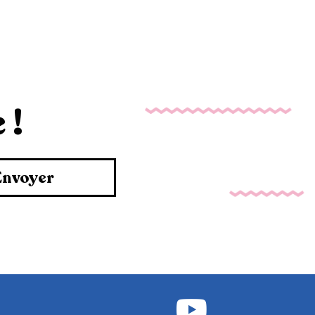
 !
Envoyer