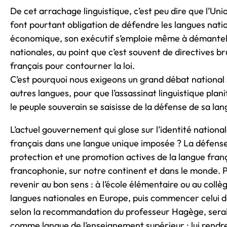
De cet arrachage linguistique, c’est peu dire que l’Un
font pourtant obligation de défendre les langues natio
économique, son exécutif s’emploie même à démantele
nationales, au point que c’est souvent de directives br
français pour contourner la loi.
C’est pourquoi nous exigeons un grand débat national s
autres langues, pour que l’assassinat linguistique plani
le peuple souverain se saisisse de la défense de sa lan
L’actuel gouvernement qui glose sur l’identité nationa
français dans une langue unique imposée ? La défense 
protection et une promotion actives de la langue françai
francophonie, sur notre continent et dans le monde. Pa
revenir au bon sens : à l’école élémentaire ou au collè
langues nationales en Europe, puis commencer celui d
selon la recommandation du professeur Hagège, serait a
comme langue de l’enseignement supérieur ; lui rendre 