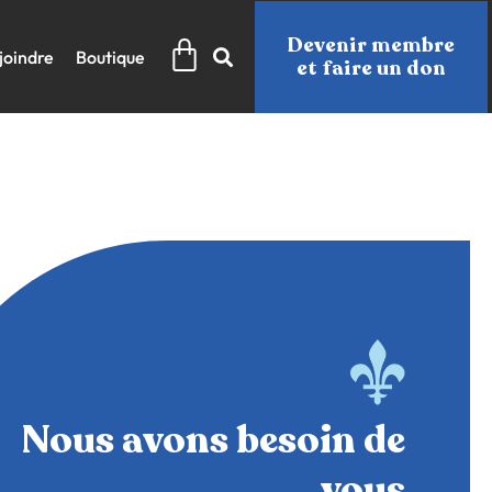
Panier
Devenir membre
joindre
Boutique
et faire un don
Nous avons besoin de
vous