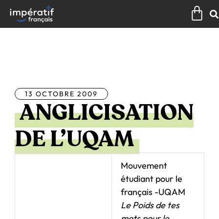
Aller
Pan
au
contenu
Tous les articles
13 OCTOBRE 2009
ANGLICISATION
DE L’UQAM
Mouvement
étudiant pour le
français -UQAM
Le Poids de tes
mots pour le