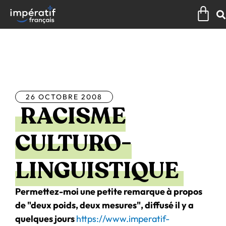
Aller
Pan
au
contenu
Tous les articles
26 OCTOBRE 2008
RACISME
CULTURO-
LINGUISTIQUE
Permettez-moi une petite remarque à propos
de "deux poids, deux mesures", diffusé il y a
quelques jours
https://www.imperatif-