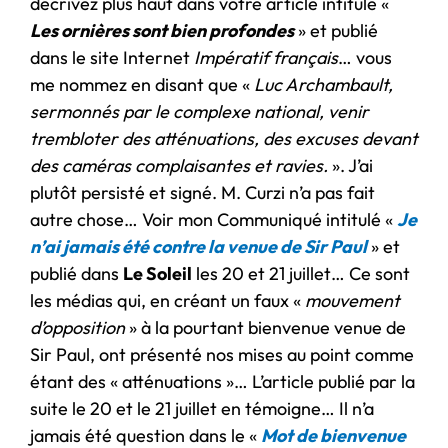
décrivez plus haut dans votre article intitulé «
Les ornières sont bien profondes
» et publié
dans le site Internet
Impératif français
… vous
me nommez en disant que «
Luc Archambault,
sermonnés par le complexe national, venir
trembloter des atténuations, des excuses devant
des caméras complaisantes et ravies.
». J’ai
plutôt persisté et signé. M. Curzi n’a pas fait
autre chose… Voir mon Communiqué intitulé «
Je
n’ai jamais été contre la venue de Sir Paul
» et
publié dans
Le Soleil
les 20 et 21 juillet… Ce sont
les médias qui, en créant un faux «
mouvement
d’opposition
» à la pourtant bienvenue venue de
Sir Paul, ont présenté nos mises au point comme
étant des « atténuations »… L’article publié par la
suite le 20 et le 21 juillet en témoigne… Il n’a
jamais été question dans le «
Mot de bienvenue