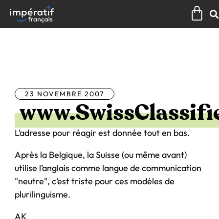
Aller
Pan
au
contenu
Tous les articles
23 NOVEMBRE 2007
www.SwissClassifi
L’adresse pour réagir est donnée tout en bas.
Après la Belgique, la Suisse (ou même avant)
utilise l’anglais comme langue de communication
"neutre", c’est triste pour ces modèles de
plurilinguisme.
AK