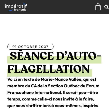
Aller
Pan
au
contenu
Tous les articles
01 OCTOBRE 2007
SÉANCE D’AUTO-
FLAGELLATION
Voici un texte de Marie-Mance Vallée, qui est
membre du CA de la Section Québec du Forum
Francophone International. Il serait peut-être
temps, comme celle-ci nous invite à le faire,
que nous réaffirmions à nous-mêmes, inspirés