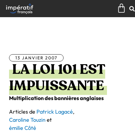
Aller
Pan
au
contenu
Tous les articles
13 JANVIER 2007
LA LOI 101 EST
IMPUISSANTE
Multiplication des bannières anglaises
Articles de
Patrick Lagacé
,
Caroline Touzin
et
émilie Côté