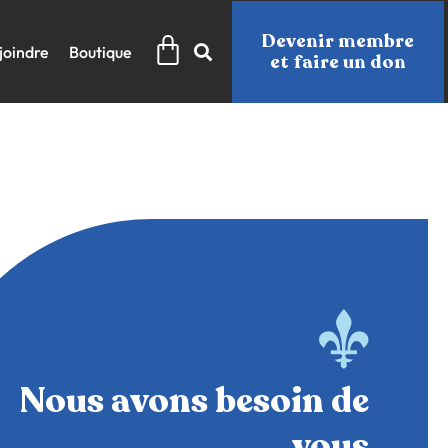
Panier
Devenir membre
joindre
Boutique
et faire un don
Nous avons besoin de
vous