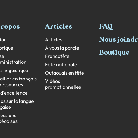
propos
Articles
FAQ
Nous joind
ion
Articles
orique
À vous la parole
Boutique
eil
Francofête
ministration
Fête nationale
z linguistique
Outaouais en fête
ailler en français
Vidéos
s ressources
promotionnelles
 d’excellence
os sur la langue
çaise
essions
bécoises