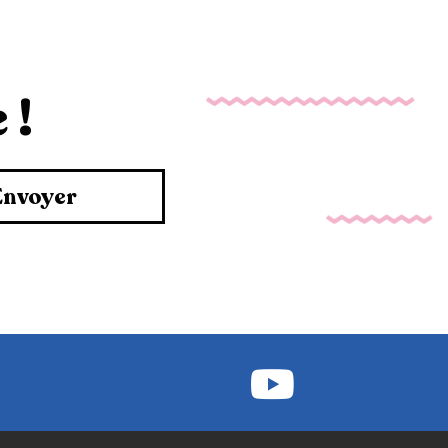
 !
Envoyer