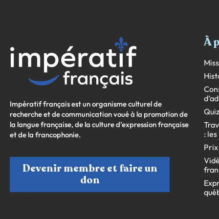
À 
Miss
Hist
Cons
d’ad
Impératif français est un organisme culturel de
Quiz
recherche et de communication voué à la promotion de
la langue française, de la culture d’expression française
Trav
: le
et de la francophonie.
Prix
Vidé
Devenir membre et faire un
fran
don
Expr
qué