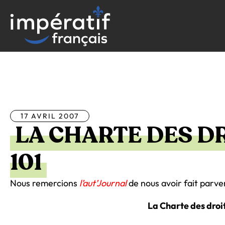
Aller
au
contenu
Tous les articles
17 AVRIL 2007
LA CHARTE DES DR
101
Nous remercions
l’aut’Journal
de nous avoir fait parveni
La Charte des droits