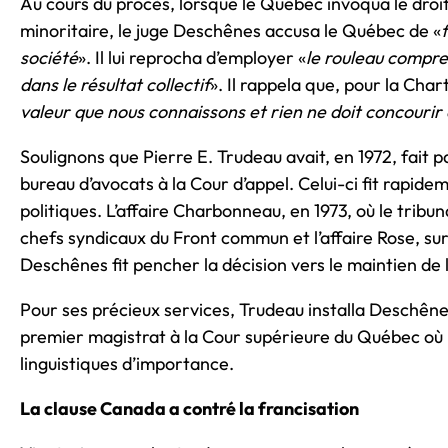
Au cours du procès, lorsque le Québec invoqua le droit
minoritaire, le juge Deschênes accusa le Québec de «
société
». Il lui reprocha d’employer «
le rouleau compre
dans le résultat collectif
». Il rappela que, pour la Chart
valeur que nous connaissons et rien ne doit concourir à
Soulignons que Pierre E. Trudeau avait, en 1972, fait 
bureau d’avocats à la Cour d’appel. Celui-ci fit rapid
politiques. L’affaire Charbonneau, en 1973, où le tribu
chefs syndicaux du Front commun et l’affaire Rose, sur
Deschênes fit pencher la décision vers le maintien de
Pour ses précieux services, Trudeau installa Deschênes 
premier magistrat à la Cour supérieure du Québec où il 
linguistiques d’importance.
La clause Canada a contré la francisation