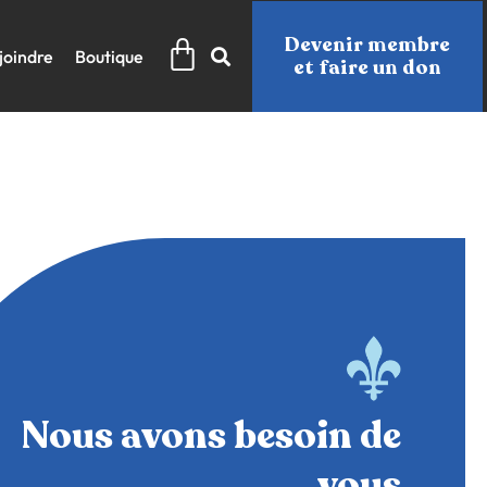
Panier
Devenir membre
joindre
Boutique
et faire un don
Nous avons besoin de
vous