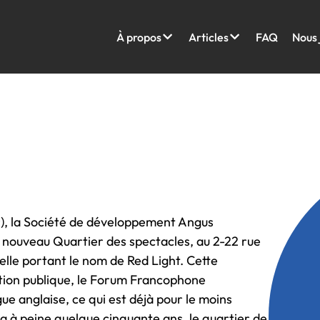
À propos
Articles
FAQ
Nous 
ir), la Société de développement Angus
e nouveau Quartier des spectacles, au 2-22 rue
elle portant le nom de Red Light. Cette
tation publique, le Forum Francophone
gue anglaise, ce qui est déjà pour le moins
 y a à peine quelque cinquante ans, le quartier de