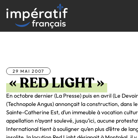
Aller
au
contenu
Tous les articles
29 MAI 2007
« RED LIGHT »
En octobre dernier (La Presse) puis en avril (Le Devo
(Technopole Angus) annonçait la construction, dans l
Sainte-Catherine Est, d’un immeuble à vocation cultur
appellation n’ayant soulevé, jusqu’ici, aucune protes
International tient à souligner qu’en plus d’être de lan
insolite, la locution Red Light désignait à Montréal, il