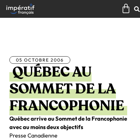
Aller
Pan
au
contenu
Tous les articles
05 OCTOBRE 2006
QUÉBEC AU
SOMMET DE LA
FRANCOPHONIE
Québec arrive au Sommet de la Francophonie
avec au moins deux objectifs
Presse Canadienne