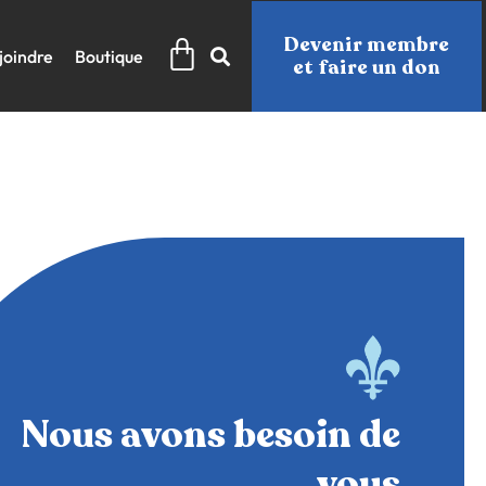
Panier
Devenir membre
joindre
Boutique
et faire un don
Nous avons besoin de
vous