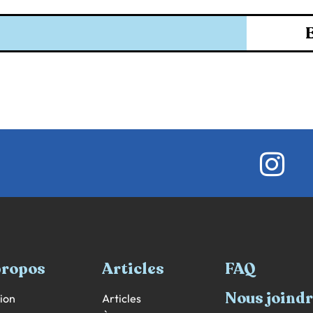
propos
Articles
FAQ
Nous joind
ion
Articles