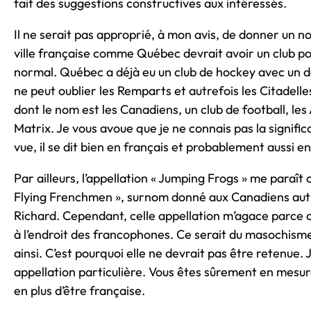
fait des suggestions constructives aux intéressés.
Il ne serait pas approprié, à mon avis, de donner un n
ville française comme Québec devrait avoir un club po
normal. Québec a déjà eu un club de hockey avec un d
ne peut oublier les Remparts et autrefois les Citadell
dont le nom est les Canadiens, un club de football, les
Matrix. Je vous avoue que je ne connais pas la signifi
vue, il se dit bien en français et probablement aussi en a
Par ailleurs, l’appellation « Jumping Frogs » me paraît 
Flying Frenchmen », surnom donné aux Canadiens autre
Richard. Cependant, celle appellation m’agace parce q
à l’endroit des francophones. Ce serait du masochis
ainsi. C’est pourquoi elle ne devrait pas être retenue
appellation particulière. Vous êtes sûrement en mesure
en plus d’être française.