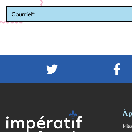
Courriel
À 
Miss