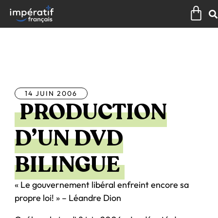
Aller
Pan
au
contenu
Tous les articles
14 JUIN 2006
PRODUCTION
D’UN DVD
BILINGUE
« Le gouvernement libéral enfreint encore sa
propre loi! » – Léandre Dion