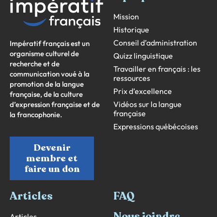
Mission
Historique
Conseil d’administration
Impératif français est un
organisme culturel de
Quizz linguistique
recherche et de
Travailler en français : les
communication voué à la
ressources
promotion de la langue
Prix d’excellence
française, de la culture
Vidéos sur la langue
d’expression française et de
française
la francophonie.
Expressions québécoises
Devenir
membre et
faire un don
Articles
FAQ
Nous joindre
Articles