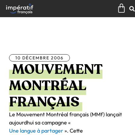
Aller
Pan
au
contenu
Tous les articles
10 DÉCEMBRE 2006
MOUVEMENT
MONTRÉAL
FRANÇAIS
Le Mouvement Montréal français (MMf) lançait
aujourdhui sa campagne «
Une langue à partager
». Cette