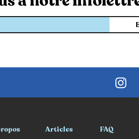
s à notre infolettre
propos
Articles
FAQ