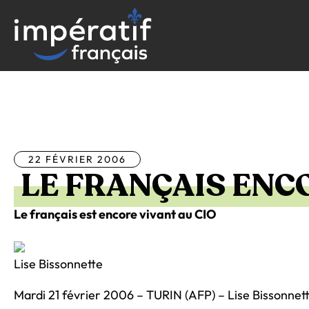
Aller
au
contenu
Tous les articles
22 FÉVRIER 2006
LE FRANÇAIS ENC
Le français est encore vivant au CIO
Lise Bissonnette
Mardi 21 février 2006 – TURIN (AFP) – Lise Bissonnet