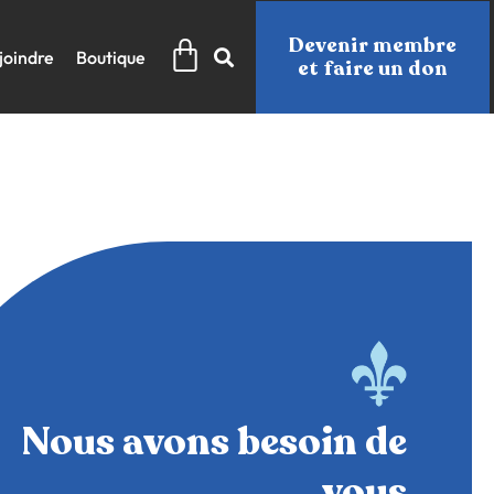
Panier
Devenir membre
joindre
Boutique
et faire un don
Nous avons besoin de
vous